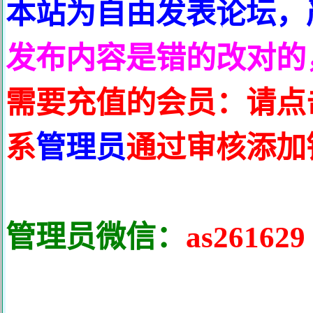
本站为自由发表论坛，
发布内容是错的改对的
需要充值的会员：请点
系
管理员
通过审核添加
管理员微信：
as261629