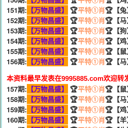
151期:
【万物昌盛】
🏆
平特①肖
🏆【兔
152期:
【万物昌盛】
🏆
平特①肖
🏆【马
153期:
【万物昌盛】
🏆
平特①肖
🏆【狗
154期:
【万物昌盛】
🏆
平特①肖
🏆【鸡
155期:
【万物昌盛】
🏆
平特①肖
🏆【鼠
156期:
【万物昌盛】
🏆
平特①肖
🏆【马
本资料最早发表在9995885.com欢迎转
157期:
【万物昌盛】
🏆
平特①肖
🏆【鼠
158期:
【万物昌盛】
🏆
平特①肖
🏆【马
159期:
【万物昌盛】
🏆
平特①肖
🏆【鸡
160期:
【万物昌盛】
🏆
平特①肖
🏆【羊