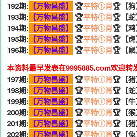
192期:
【万物昌盛】
🏆
平特①肖
🏆【狗
193期:
【万物昌盛】
🏆
平特①肖
🏆【蛇
194期:
【万物昌盛】
🏆
平特①肖
🏆【鸡
195期:
【万物昌盛】
🏆
平特①肖
🏆【虎
196期:
【万物昌盛】
🏆
平特①肖
🏆【鼠
本资料最早发表在9995885.com欢迎转
197期:
【万物昌盛】
🏆
平特①肖
🏆【猪
198期:
【万物昌盛】
🏆
平特①肖
🏆【蛇
199期:
【万物昌盛】
🏆
平特①肖
🏆【牛
200期:
【万物昌盛】
🏆
平特①肖
🏆【猴
201期:
【万物昌盛】
🏆
平特①肖
🏆【猪
202期:
【万物昌盛】
🏆
平特①肖
🏆【兔