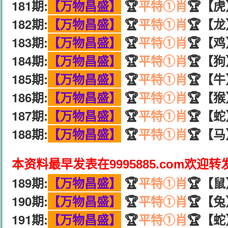
181期:
【万物昌盛】
🏆
平特①肖
🏆【虎
182期:
【万物昌盛】
🏆
平特①肖
🏆【龙
183期:
【万物昌盛】
🏆
平特①肖
🏆【鸡
184期:
【万物昌盛】
🏆
平特①肖
🏆【狗
185期:
【万物昌盛】
🏆
平特①肖
🏆【牛
186期:
【万物昌盛】
🏆
平特①肖
🏆【猴
187期:
【万物昌盛】
🏆
平特①肖
🏆【蛇
188期:
【万物昌盛】
🏆
平特①肖
🏆【马
本资料最早发表在9995885.com欢迎转
189期:
【万物昌盛】
🏆
平特①肖
🏆【鼠
190期:
【万物昌盛】
🏆
平特①肖
🏆【兔
191期:
【万物昌盛】
🏆
平特①肖
🏆【蛇