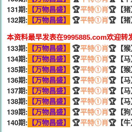
131期:
【万物昌盛】
🏆
平特①肖
🏆【猪
132期:
【万物昌盛】
🏆
平特①肖
🏆【猪
本资料最早发表在9995885.com欢迎转
133期:
【万物昌盛】
🏆
平特①肖
🏆【猴
134期:
【万物昌盛】
🏆
平特①肖
🏆【马
135期:
【万物昌盛】
🏆
平特①肖
🏆【猴
136期:
【万物昌盛】
🏆
平特①肖
🏆【马
137期:
【万物昌盛】
🏆
平特①肖
🏆【马
138期:
【万物昌盛】
🏆
平特①肖
🏆【马
139期:
【万物昌盛】
🏆
平特①肖
🏆【狗
140期:
【万物昌盛】
🏆
平特①肖
🏆【牛