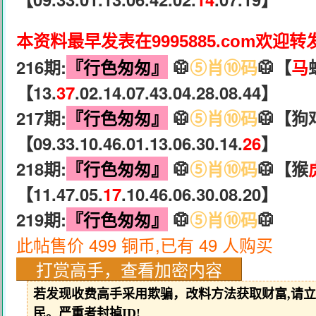
本资料最早发表在9995885.com欢迎转
216期:
『行色匆匆』
🥼
⑤肖⑩码
🥼【
马
【13.
37
.02.14.07.43.04.28.08.44】
217期:
『行色匆匆』
🥼
⑤肖⑩码
🥼【狗
【09.33.10.46.01.13.06.30.14.
26
】
218期:
『行色匆匆』
🥼
⑤肖⑩码
🥼【猴
【11.47.05.
17
.10.46.06.30.08.20】
219期:
『行色匆匆』
🥼
⑤肖⑩码
🥼
此帖售价 499 铜币,已有 49 人购买
若发现收费高手采用欺骗，改料方法获取财富,请立
民。严重者封掉ID!