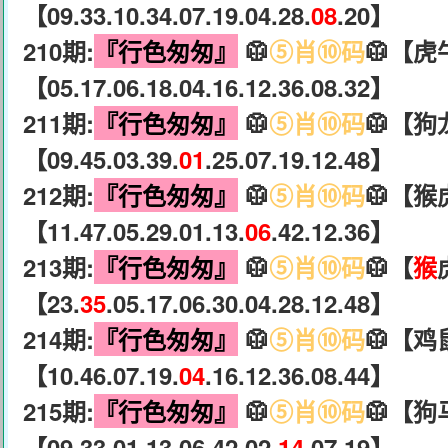
【09.33.10.34.07.19.04.28.
08
.20】
210期:
『行色匆匆』
🥼
⑤肖⑩码
🥼【虎
【05.17.06.18.04.16.12.36.08.32】
211期:
『行色匆匆』
🥼
⑤肖⑩码
🥼【狗
【09.45.03.39.
01
.25.07.19.12.48】
212期:
『行色匆匆』
🥼
⑤肖⑩码
🥼【猴
【11.47.05.29.01.13.
06
.42.12.36】
213期:
『行色匆匆』
🥼
⑤肖⑩码
🥼【
猴
【23.
35
.05.17.06.30.04.28.12.48】
214期:
『行色匆匆』
🥼
⑤肖⑩码
🥼【鸡
【10.46.07.19.
04
.16.12.36.08.44】
215期:
『行色匆匆』
🥼
⑤肖⑩码
🥼【狗
【09.33.01.13.06.42.02.
14
.07.19】