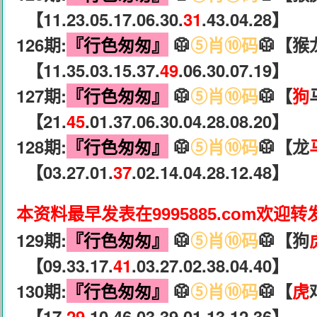
【11.23.05.17.06.30.
31
.43.04.28】
126期:
『行色匆匆』
🥼
⑤肖⑩码
🥼【猴
【11.35.03.15.37.
49
.06.30.07.19】
127期:
『行色匆匆』
🥼
⑤肖⑩码
🥼【
狗
【21.
45
.01.37.06.30.04.28.08.20】
128期:
『行色匆匆』
🥼
⑤肖⑩码
🥼【龙
【03.27.01.
37
.02.14.04.28.12.48】
本资料最早发表在9995885.com欢迎转
129期:
『行色匆匆』
🥼
⑤肖⑩码
🥼【狗
【09.33.17.
41
.03.27.02.38.04.40】
130期:
『行色匆匆』
🥼
⑤肖⑩码
🥼【
虎
【17.
29
.10.46.03.39.01.13.12.36】