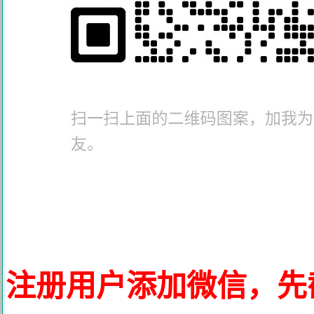
注册用户添加微信，先