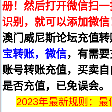
册！然后打开微信扫一
识别，就可以添加微信
澳门威尼斯论坛充值转
宝转账，微信
，有需要
账号转账充值，买卖自
是否充值，已免误会。
2023年最新规则：