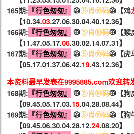
165期:
『行色匆匆』
🥼
⑤肖⑩码
🥼【鸡
【10.34.
03
.27.06.30.04.40.12.36】
166期:
『行色匆匆』
🥼
⑤肖⑩码
🥼【猴
【11.47.05.17.
06
.30.02.14.07.31】
167期:
『行色匆匆』
🥼
⑤肖⑩码
🥼【虎
【05.17.01.37.06.42.
19
.43.12.36】
本资料最早发表在9995885.com欢迎转
168期:
『行色匆匆』
🥼
⑤肖⑩码
🥼【狗
【09.45.05.17.03.
15
.04.28.08.44】
169期:
『行色匆匆』
🥼
⑤肖⑩码
🥼【狗
【09.45.06.30.04.28.12.
24
.08.20】