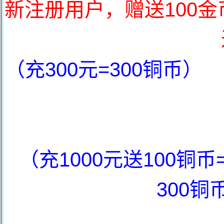
新注册用户，赠送100
（充300元=300铜币）
（充1000元送100铜币
300铜