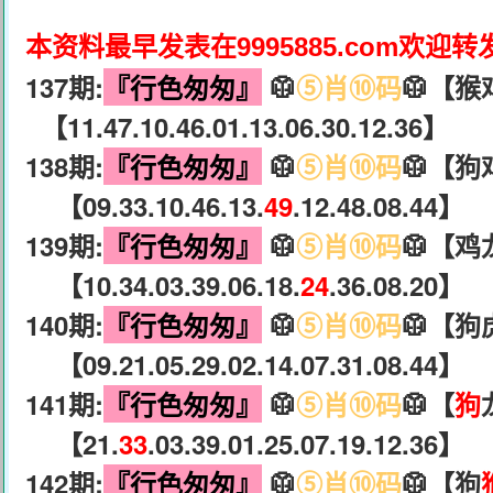
本资料最早发表在9995885.com欢迎转
137期:
『行色匆匆』
🥼
⑤肖⑩码
🥼【猴
【11.47.10.46.01.13.06.30.12.36】
138期:
『行色匆匆』
🥼
⑤肖⑩码
🥼【狗
【09.33.10.46.13.
49
.12.48.08.44】
139期:
『行色匆匆』
🥼
⑤肖⑩码
🥼【鸡
【10.34.03.39.06.18.
24
.36.08.20】
140期:
『行色匆匆』
🥼
⑤肖⑩码
🥼【狗
【09.21.05.29.02.14.07.31.08.44】
141期:
『行色匆匆』
🥼
⑤肖⑩码
🥼【
狗
【21.
33
.03.39.01.25.07.19.12.36】
142期:
『行色匆匆』
🥼
⑤肖⑩码
🥼【狗