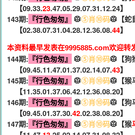
【09.33.
23
.47.05.29.07.31.12.24】
143期:
『行色匆匆』
🥼
⑤肖⑩码
🥼【蛇
【02.38.07.31.04.28.12.36.08.
44
】
本资料最早发表在9995885.com欢迎转
144期:
『行色匆匆』
🥼
⑤肖⑩码
🥼【狗
【09.45.11.47.01.37.02.14.07.
43
】
145期:
『行色匆匆』
🥼
⑤肖⑩码
🥼【猴
【11.35.01.37.06.42.12.36.08.20】
146期:
『行色匆匆』
🥼
⑤肖⑩码
🥼【狗
【09.45.01.37.30.
42
.02.38.08.20】
147期:
『行色匆匆』
🥼
⑤肖⑩码
🥼【猴
【11.47.
13
.25.02.14.07.31.08.32】