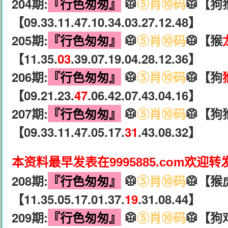
204期:
『行色匆匆』
🥼
⑤肖⑩码
🥼【狗
【09.33.11.47.10.34.03.27.12.48】
205期:
『行色匆匆』
🥼
⑤肖⑩码
🥼【猴
【11.35.
03
.39.07.19.04.28.12.36】
206期:
『行色匆匆』
🥼
⑤肖⑩码
🥼【狗
【09.21.23.
47
.06.42.07.43.04.16】
207期:
『行色匆匆』
🥼
⑤肖⑩码
🥼【狗
【09.33.11.47.05.17.
31
.43.08.32】
本资料最早发表在9995885.com欢迎转
208期:
『行色匆匆』
🥼
⑤肖⑩码
🥼【猴
【11.35.05.17.01.37.
19
.31.08.44】
209期:
『行色匆匆』
🥼
⑤肖⑩码
🥼【狗