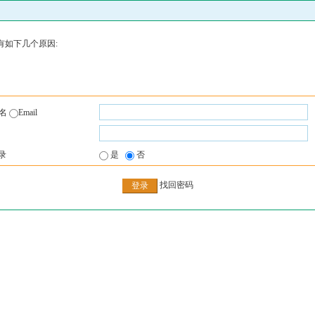
有如下几个原因:
户名
Email
录
是
否
找回密码